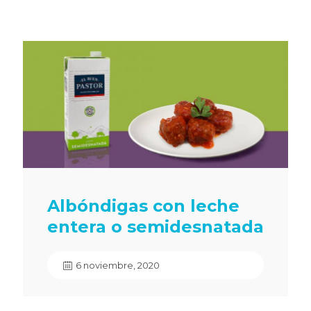
Albóndigas con leche
entera o semidesnatada
6 noviembre, 2020