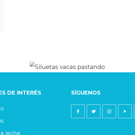
S DE INTERÉS
SÍGUENOS
to
os
a leche