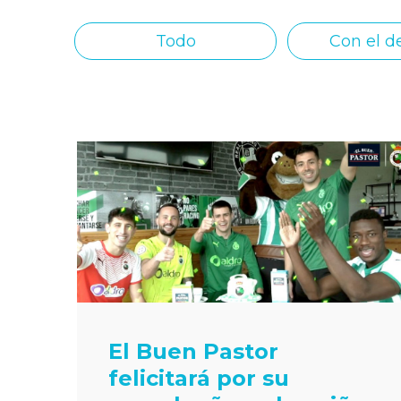
Todo
Con el d
El Buen Pastor
felicitará por su