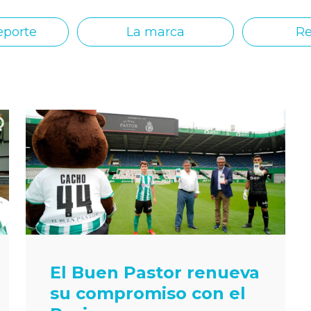
eporte
La marca
Re
El Buen Pastor renueva
su compromiso con el