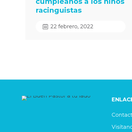
cumpleaños a los niños
racinguistas
22 febrero, 2022
ENLACE
Contac
Visítan