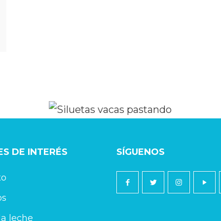
S DE INTERÉS
SÍGUENOS
to
os
a leche