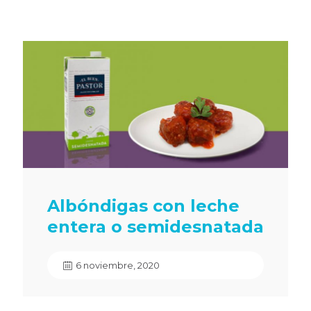
Albóndigas con leche
entera o semidesnatada
6 noviembre, 2020